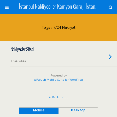
İstanbul Nakliyeciler Kamyon Garajı İstanbul Nakliyat Şehir İçi ve Şehirler Arası Nakliyat İstanbul Evden Eve Nakliyat Yük Eşya Taşımacılığı
Tags › 7/24 Nakliyat
Nakliyeciler Sitesi
1 RESPONSE
Powered by
WPtouch Mobile Suite for WordPress
Back to top
Mobile
Desktop