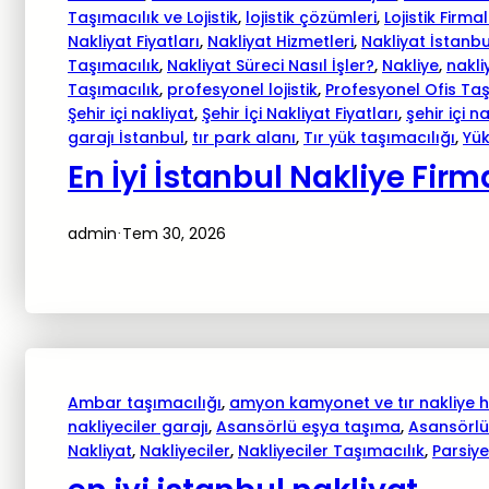
Taşımacılık ve Lojistik
, 
lojistik çözümleri
, 
Lojistik Firmal
Nakliyat Fiyatları
, 
Nakliyat Hizmetleri
, 
Nakliyat İstanbu
Taşımacılık
, 
Nakliyat Süreci Nasıl İşler?
, 
Nakliye
, 
nakli
Taşımacılık
, 
profesyonel lojistik
, 
Profesyonel Ofis Ta
Şehir içi nakliyat
, 
Şehir İçi Nakliyat Fiyatları
, 
şehir içi n
garajı İstanbul
, 
tır park alanı
, 
Tır yük taşımacılığı
, 
Yük
En İyi İstanbul Nakliye Firm
admin
Tem 30, 2026
·
Ambar taşımacılığı
, 
amyon kamyonet ve tır nakliye h
nakliyeciler garajı
, 
Asansörlü eşya taşıma
, 
Asansörlü
Nakliyat
, 
Nakliyeciler
, 
Nakliyeciler Taşımacılık
, 
Parsiye