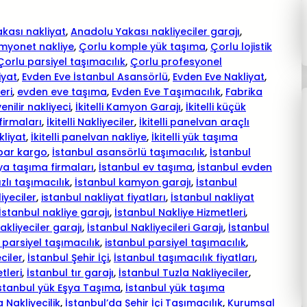
kası nakliyat
, 
Anadolu Yakası nakliyeciler garajı
, 
myonet nakliye
, 
Çorlu komple yük taşıma
, 
Çorlu lojistik
Çorlu parsiyel taşımacılık
, 
Çorlu profesyonel
iyat
, 
Evden Eve İstanbul Asansörlü
, 
Evden Eve Nakliyat
, 
eri
, 
evden eve taşıma
, 
Evden Eve Taşımacılık
, 
Fabrika
enilir nakliyeci
, 
İkitelli Kamyon Garajı
, 
İkitelli küçük
 firmaları
, 
İkitelli Nakliyeciler
, 
İkitelli panelvan araçlı
kliyat
, 
İkitelli panelvan nakliye
, 
İkitelli yük taşıma
bar kargo
, 
İstanbul asansörlü taşımacılık
, 
İstanbul
ya taşıma firmaları
, 
İstanbul ev taşıma
, 
İstanbul evden
zlı taşımacılık
, 
İstanbul kamyon garajı
, 
İstanbul
iyeciler
, 
istanbul nakliyat fiyatları
, 
İstanbul nakliyat
İstanbul nakliye garajı
, 
İstanbul Nakliye Hizmetleri
, 
akliyeciler garajı
, 
İstanbul Nakliyecileri Garajı
, 
İstanbul
 parsiyel taşımacılık
, 
istanbul parsiyel taşımacılık
, 
ciler
, 
İstanbul Şehir İçi
, 
İstanbul taşımacılık fiyatları
, 
tleri
, 
İstanbul tır garajı
, 
İstanbul Tuzla Nakliyeciler
, 
stanbul yük Eşya Taşıma
, 
İstanbul yük taşıma
 Nakliyecilik
, 
İstanbul’da Şehir İçi Taşımacılık
, 
Kurumsal