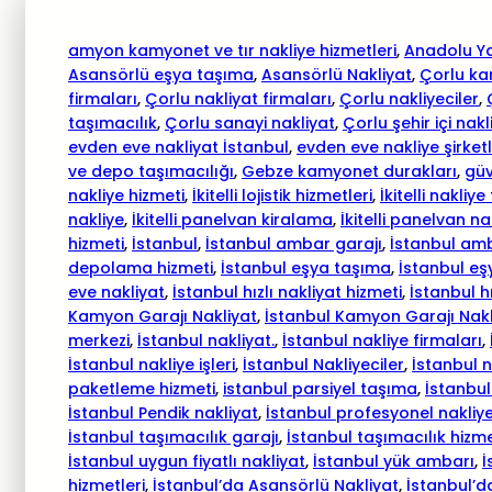
amyon kamyonet ve tır nakliye hizmetleri
, 
Anadolu Ya
Asansörlü eşya taşıma
, 
Asansörlü Nakliyat
, 
Çorlu ka
firmaları
, 
Çorlu nakliyat firmaları
, 
Çorlu nakliyeciler
, 
taşımacılık
, 
Çorlu sanayi nakliyat
, 
Çorlu şehir içi nakl
evden eve nakliyat İstanbul
, 
evden eve nakliye şirketl
ve depo taşımacılığı
, 
Gebze kamyonet durakları
, 
güv
nakliye hizmeti
, 
İkitelli lojistik hizmetleri
, 
İkitelli nakliye
nakliye
, 
İkitelli panelvan kiralama
, 
İkitelli panelvan na
hizmeti
, 
İstanbul
, 
İstanbul ambar garajı
, 
İstanbul am
depolama hizmeti
, 
İstanbul eşya taşıma
, 
İstanbul eş
eve nakliyat
, 
İstanbul hızlı nakliyat hizmeti
, 
İstanbul hı
Kamyon Garajı Nakliyat
, 
İstanbul Kamyon Garajı Nakl
merkezi
, 
İstanbul nakliyat.
, 
İstanbul nakliye firmaları
, 
İstanbul nakliye işleri
, 
İstanbul Nakliyeciler
, 
İstanbul n
paketleme hizmeti
, 
istanbul parsiyel taşıma
, 
İstanbul
İstanbul Pendik nakliyat
, 
İstanbul profesyonel nakliye
İstanbul taşımacılık garajı
, 
İstanbul taşımacılık hizme
İstanbul uygun fiyatlı nakliyat
, 
İstanbul yük ambarı
, 
İ
hizmetleri
, 
İstanbul’da Asansörlü Nakliyat
, 
İstanbul’da