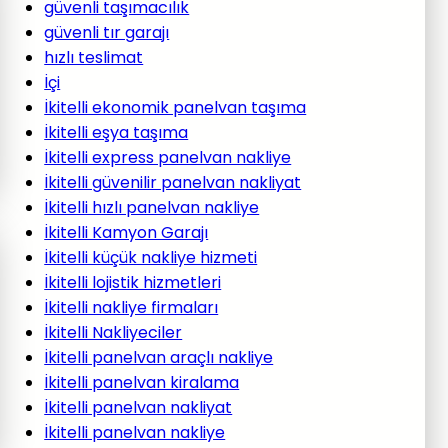
güvenli taşımacılık
güvenli tır garajı
hızlı teslimat
İçi
İkitelli ekonomik panelvan taşıma
İkitelli eşya taşıma
İkitelli express panelvan nakliye
İkitelli güvenilir panelvan nakliyat
İkitelli hızlı panelvan nakliye
İkitelli Kamyon Garajı
İkitelli küçük nakliye hizmeti
İkitelli lojistik hizmetleri
İkitelli nakliye firmaları
İkitelli Nakliyeciler
İkitelli panelvan araçlı nakliye
İkitelli panelvan kiralama
İkitelli panelvan nakliyat
İkitelli panelvan nakliye