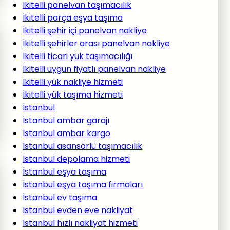
İkitelli panelvan taşımacılık
İkitelli parça eşya taşıma
İkitelli şehir içi panelvan nakliye
İkitelli şehirler arası panelvan nakliye
İkitelli ticari yük taşımacılığı
İkitelli uygun fiyatlı panelvan nakliye
İkitelli yük nakliye hizmeti
İkitelli yük taşıma hizmeti
İstanbul
İstanbul ambar garajı
İstanbul ambar kargo
İstanbul asansörlü taşımacılık
İstanbul depolama hizmeti
İstanbul eşya taşıma
İstanbul eşya taşıma firmaları
İstanbul ev taşıma
İstanbul evden eve nakliyat
İstanbul hızlı nakliyat hizmeti