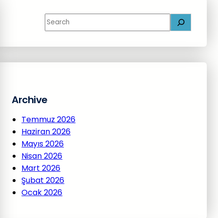
S
e
a
r
c
h
Archive
Temmuz 2026
Haziran 2026
Mayıs 2026
Nisan 2026
Mart 2026
Şubat 2026
Ocak 2026