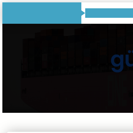
İçeriğe
geç
gü