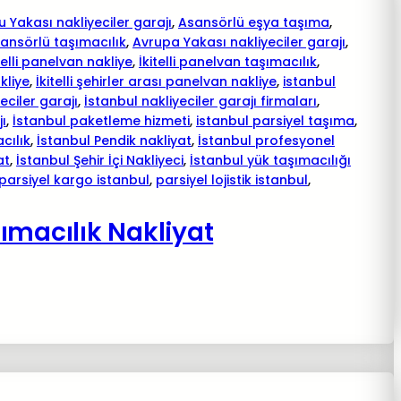
 Yakası nakliyeciler garajı
, 
Asansörlü eşya taşıma
, 
ansörlü taşımacılık
, 
Avrupa Yakası nakliyeciler garajı
, 
telli panelvan nakliye
, 
İkitelli panelvan taşımacılık
, 
akliye
, 
İkitelli şehirler arası panelvan nakliye
, 
istanbul
eciler garajı
, 
İstanbul nakliyeciler garajı firmaları
, 
jı
, 
İstanbul paketleme hizmeti
, 
istanbul parsiyel taşıma
, 
cılık
, 
İstanbul Pendik nakliyat
, 
İstanbul profesyonel
at
, 
İstanbul Şehir İçi Nakliyeci
, 
İstanbul yük taşımacılığı
parsiyel kargo istanbul
, 
parsiyel lojistik istanbul
, 
ımacılık Nakliyat