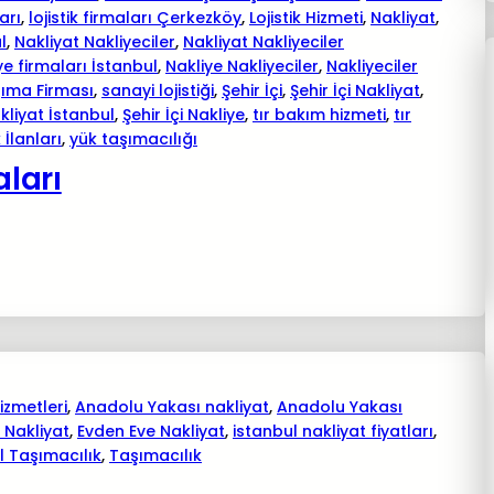
arı
, 
lojistik firmaları Çerkezköy
, 
Lojistik Hizmeti
, 
Nakliyat
, 
l
, 
Nakliyat Nakliyeciler
, 
Nakliyat Nakliyeciler
ye firmaları İstanbul
, 
Nakliye Nakliyeciler
, 
Nakliyeciler
şıma Firması
, 
sanayi lojistiği
, 
Şehir İçi
, 
Şehir İçi Nakliyat
, 
akliyat İstanbul
, 
Şehir İçi Nakliye
, 
tır bakım hizmeti
, 
tır
 İlanları
, 
yük taşımacılığı
aları
izmetleri
, 
Anadolu Yakası nakliyat
, 
Anadolu Yakası
 Nakliyat
, 
Evden Eve Nakliyat
, 
istanbul nakliyat fiyatları
, 
l Taşımacılık
, 
Taşımacılık