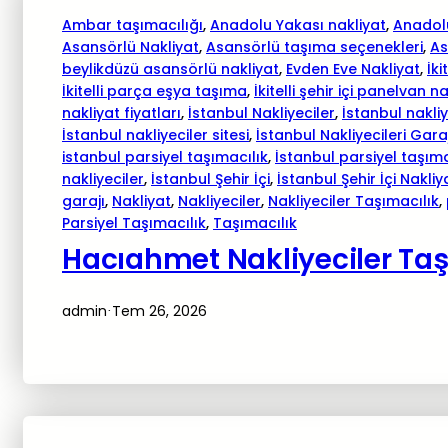
Ambar taşımacılığı
, 
Anadolu Yakası nakliyat
, 
Anadolu
Asansörlü Nakliyat
, 
Asansörlü taşıma seçenekleri
, 
As
beylikdüzü asansörlü nakliyat
, 
Evden Eve Nakliyat
, 
İki
İkitelli parça eşya taşıma
, 
İkitelli şehir içi panelvan n
nakliyat fiyatları
, 
İstanbul Nakliyeciler
, 
İstanbul nakliy
İstanbul nakliyeciler sitesi
, 
İstanbul Nakliyecileri Gara
istanbul parsiyel taşımacılık
, 
İstanbul parsiyel taşıma
nakliyeciler
, 
İstanbul Şehir İçi
, 
İstanbul Şehir İçi Nakliy
garajı
, 
Nakliyat
, 
Nakliyeciler
, 
Nakliyeciler Taşımacılık
, 
Parsiyel Taşımacılık
, 
Taşımacılık
Hacıahmet Nakliyeciler Taş
admin
Tem 26, 2026
·