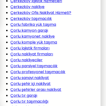
Çerkezköy lojistik hizmetleri
Çerkezköy nakliye
Çerkezköy Ofis Nakliyat Hizmeti?
Çerkezköy taşımacılık
Çorlu fabrika yük taşıma
Çorlu kamyon garajı
Çorlu kamyonet nakliye
Çorlu komple yük taşıma
Çorlu lojistik firmaları
Çorlu nakliyat firmaları
Çorlu nakliyeciler
Çorlu parsiyel taşımacılık
Çorlu profesyonel taşımacılık
Çorlu sanayi nakliyat
Çorlu şehir içi nakliyat
Çorlu şehirler arası nakliyat
Çorlu tır garajı
Çorlu tır taşımacılığı