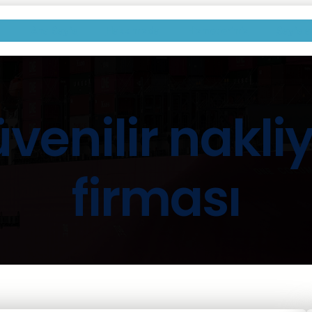
Ana Sayfa
Hakkımızda
Hizmetlerimiz
Sayfala
venilir nakli
firması