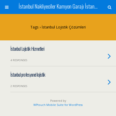
İstanbul Nakliyeciler Kamyon Garajı İstanbul Nakliyat Şehir İçi ve Şehirler Arası Nakliyat İstanbul Evden Eve Nakliyat Yük Eşya Taşımacılığı
Tags › İstanbul Lojistik Çözümleri
İstanbul Lojistik Hizmetleri
4 RESPONSES
İstanbul profesyonel lojistik
2 RESPONSES
Powered by
WPtouch Mobile Suite for WordPress