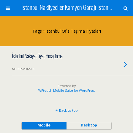
İstanbul Nakliyeciler Kamyon Garajı İstanbul Nakliyat Şehir İçi ve Şehirler Arası Nakliyat İstanbul Evden Eve Nakliyat Yük Eşya Taşımacılığı
Tags › İstanbul Ofis Taşıma Fiyatları
İstanbul Nakliyat Fiyat Hesaplama
NO RESPONSES
Powered by
WPtouch Mobile Suite for WordPress
Back to top
Mobile
Desktop