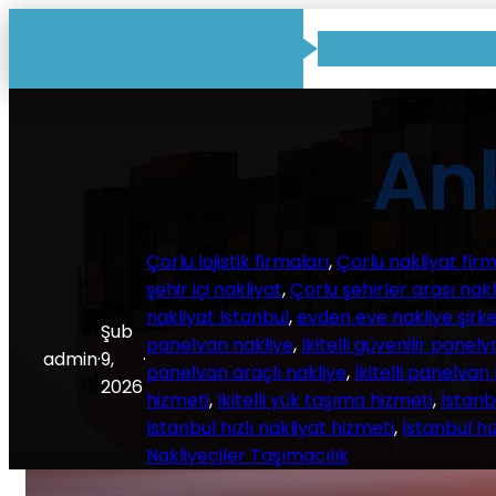
İçeriğe
geç
Ank
Çorlu lojistik firmaları
, 
Çorlu nakliyat firm
şehir içi nakliyat
, 
Çorlu şehirler arası nakl
nakliyat İstanbul
, 
evden eve nakliye şirke
Şub
panelvan nakliye
, 
İkitelli güvenilir panel
admin
·
9,
·
panelvan araçlı nakliye
, 
İkitelli panelvan
2026
hizmeti
, 
İkitelli yük taşıma hizmeti
, 
İstanb
İstanbul hızlı nakliyat hizmeti
, 
İstanbul hı
Nakliyeciler Taşımacılık