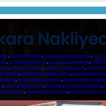
Ana Sayfa
Hakkımızda
Hizmetlerimiz
Sayfala
ara Nakliyec
aları
, 
Çorlu nakliyeciler
, 
Çorlu parsiyel taşımacılık
, 
Çorlu p
iyat
, 
Ev Taşımada İpuçları
, 
Ev ve Ofis Taşımacılığı
, 
Evden E
tleri
, 
evden eve taşıma
, 
Evden Eve Taşımacılık
, 
Gebze kam
van nakliyat
, 
İkitelli hızlı panelvan nakliye
, 
İkitelli Kamyon Ga
 kiralama
, 
İkitelli panelvan nakliyat
, 
İkitelli panelvan nakliy
ul
, 
İstanbul ambar garajı
, 
İstanbul eşya taşıma firmaları
, 
İ
zlı taşımacılık
, 
İstanbul kamyon garajı
, 
İstanbul Kamyon Ga