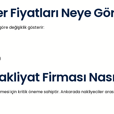
r Fiyatları Neye Gö
öre değişiklik gösterir:
)
kliyat Firması Nasıl
esi için kritik öneme sahiptir. Ankarada nakliyeciler ara