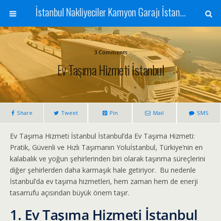
İstanbul Nakliyeciler Kamyon Garajı İstanbul Nakliyat Şehir İçi ve Şehirler Arası Nakliyat İstanbul Evden Eve Nakliyat Yük Eşya Taşımacılığı
3 Comments
Ev Taşıma Hizmeti İstanbul
Share
Tweet
Pin
Mail
SMS
Ev Taşıma Hizmeti İstanbul İstanbul’da Ev Taşıma Hizmeti:
Pratik, Güvenli ve Hızlı Taşımanın Yoluİstanbul, Türkiye’nin en
kalabalık ve yoğun şehirlerinden biri olarak taşınma süreçlerini
diğer şehirlerden daha karmaşık hale getiriyor. Bu nedenle
İstanbul’da ev taşıma hizmetleri, hem zaman hem de enerji
tasarrufu açısından büyük önem taşır.
1. Ev Taşıma Hizmeti İstanbul