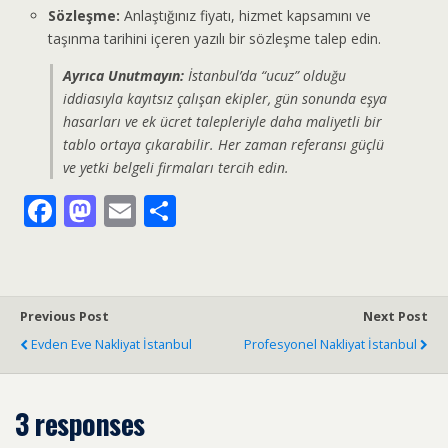
Sözleşme:
Anlaştığınız fiyatı, hizmet kapsamını ve
taşınma tarihini içeren yazılı bir sözleşme talep edin.
Ayrıca Unutmayın:
İstanbul’da “ucuz” olduğu
iddiasıyla kayıtsız çalışan ekipler, gün sonunda eşya
hasarları ve ek ücret talepleriyle daha maliyetli bir
tablo ortaya çıkarabilir. Her zaman referansı güçlü
ve yetki belgeli firmaları tercih edin.
F
M
E
S
ac
as
m
h
e
to
ai
ar
b
d
l
e
Previous Post
Next Post
o
o
Evden Eve Nakliyat İstanbul
Profesyonel Nakliyat İstanbul
o
n
k
3 responses