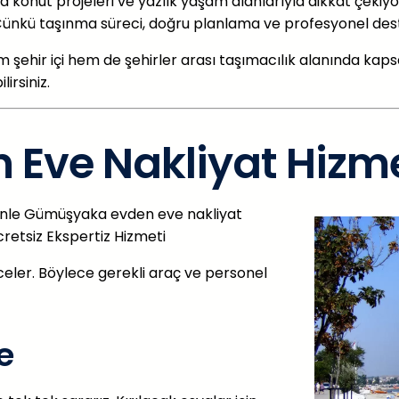
rda konut projeleri ve yazlık yaşam alanlarıyla dikkat çekiyo
 Çünkü taşınma süreci, doğru planlama ve profesyonel dest
 şehir içi hem de şehirler arası taşımacılık alanında kaps
irsiniz.
Eve Nakliyat Hizme
denle Gümüşyaka evden eve nakliyat
cretsiz Ekspertiz Hizmeti
nceler. Böylece gerekli araç ve personel
e