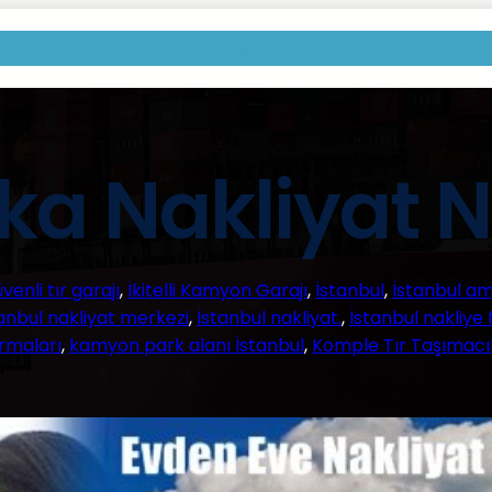
Ana Sayfa
Hakkımızda
Hizmetlerimiz
Sayfala
 Nakliyat Na
venli tır garajı
, 
İkitelli Kamyon Garajı
, 
İstanbul
, 
İstanbul am
anbul nakliyat merkezi
, 
İstanbul nakliyat.
, 
İstanbul nakliye 
irmaları
, 
kamyon park alanı İstanbul
, 
Komple Tır Taşımacıl