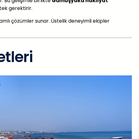
r. Bu gelişimle birlikte
Gümüşyaka nakliyat
ek gerektirir.
amlı çözümler sunar. Üstelik deneyimli ekipler
tleri