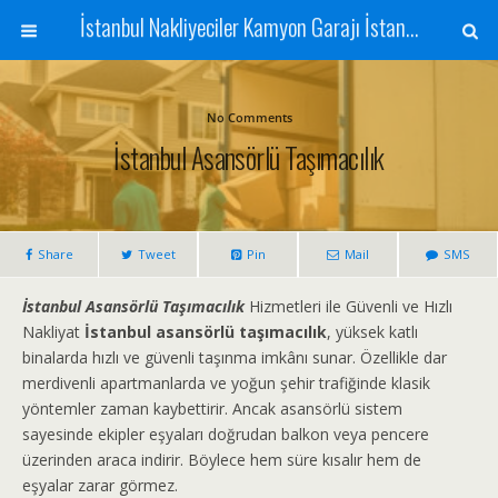
İstanbul Nakliyeciler Kamyon Garajı İstanbul Nakliyat Şehir İçi ve Şehirler Arası Nakliyat İstanbul Evden Eve Nakliyat Yük Eşya Taşımacılığı
No Comments
İstanbul Asansörlü Taşımacılık
Share
Tweet
Pin
Mail
SMS
İstanbul Asansörlü Taşımacılık
Hizmetleri ile Güvenli ve Hızlı
Nakliyat
İstanbul asansörlü taşımacılık
, yüksek katlı
binalarda hızlı ve güvenli taşınma imkânı sunar. Özellikle dar
merdivenli apartmanlarda ve yoğun şehir trafiğinde klasik
yöntemler zaman kaybettirir. Ancak asansörlü sistem
sayesinde ekipler eşyaları doğrudan balkon veya pencere
üzerinden araca indirir. Böylece hem süre kısalır hem de
eşyalar zarar görmez.