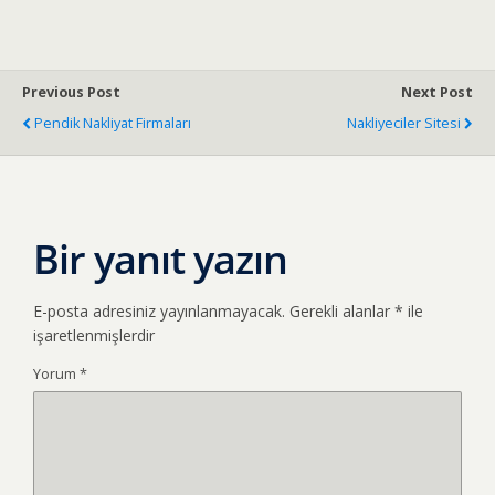
ac
as
m
h
e
to
ai
ar
b
d
l
e
Previous Post
Next Post
o
o
Pendik Nakliyat Firmaları
Nakliyeciler Sitesi
o
n
k
Bir yanıt yazın
E-posta adresiniz yayınlanmayacak.
Gerekli alanlar
*
ile
işaretlenmişlerdir
Yorum
*