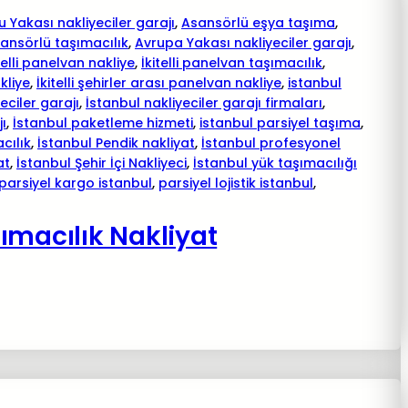
 Yakası nakliyeciler garajı
, 
Asansörlü eşya taşıma
, 
ansörlü taşımacılık
, 
Avrupa Yakası nakliyeciler garajı
, 
telli panelvan nakliye
, 
İkitelli panelvan taşımacılık
, 
akliye
, 
İkitelli şehirler arası panelvan nakliye
, 
istanbul
eciler garajı
, 
İstanbul nakliyeciler garajı firmaları
, 
jı
, 
İstanbul paketleme hizmeti
, 
istanbul parsiyel taşıma
, 
cılık
, 
İstanbul Pendik nakliyat
, 
İstanbul profesyonel
at
, 
İstanbul Şehir İçi Nakliyeci
, 
İstanbul yük taşımacılığı
parsiyel kargo istanbul
, 
parsiyel lojistik istanbul
, 
ımacılık Nakliyat