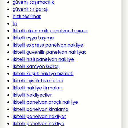
güvenli taşımacılık
güvenli tır garajı
hızlı teslimat
İçi
İkitelli ekonomik panelvan taşıma
İkitelli eşya taşıma
İkitelli express panelvan nakliye
İkitelli güvenilir panelvan nakliyat
İkitelli hızlı panelvan nakliye
İkitelli Kamyon Garajı
İkitelli küçük nakliye hizmeti
İkitelli lojistik hizmetleri
İkitelli nakliye firmaları
İkitelli Nakliyeciler
İkitelli panelvan araçlı nakliye
İkitelli panelvan kiralama
İkitelli panelvan nakliyat
İkitelli panelvan nakliye