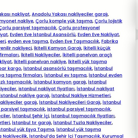
kası nakliyat
, 
Anadolu Yakası nakliyeciler garajı
, 
myonet nakliye
, 
Çorlu komple yük taşıma
, 
Çorlu lojistik
Çorlu parsiyel taşımacılık
, 
Çorlu profesyonel
iyat
, 
Evden Eve İstanbul Asansörlü
, 
Evden Eve Nakliyat
, 
eri
, 
evden eve taşıma
, 
Evden Eve Taşımacılık
, 
Fabrika
enilir nakliyeci
, 
İkitelli Kamyon Garajı
, 
İkitelli küçük
 firmaları
, 
İkitelli Nakliyeciler
, 
İkitelli panelvan araçlı
kliyat
, 
İkitelli panelvan nakliye
, 
İkitelli yük taşıma
bar kargo
, 
İstanbul asansörlü taşımacılık
, 
İstanbul
ya taşıma firmaları
, 
İstanbul ev taşıma
, 
İstanbul evden
zlı taşımacılık
, 
İstanbul kamyon garajı
, 
İstanbul
iyeciler
, 
istanbul nakliyat fiyatları
, 
İstanbul nakliyat
İstanbul nakliye garajı
, 
İstanbul Nakliye Hizmetleri
, 
akliyeciler garajı
, 
İstanbul Nakliyecileri Garajı
, 
İstanbul
 parsiyel taşımacılık
, 
istanbul parsiyel taşımacılık
, 
ciler
, 
İstanbul Şehir İçi
, 
İstanbul taşımacılık fiyatları
, 
tleri
, 
İstanbul tır garajı
, 
İstanbul Tuzla Nakliyeciler
, 
stanbul yük Eşya Taşıma
, 
İstanbul yük taşıma
 Nakliyecilik
, 
İstanbul’da Şehir İçi Taşımacılık
, 
Kurumsal