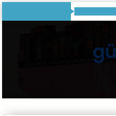
İçeriğe
geç
gü