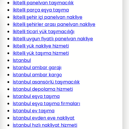
İkitelli panelvan taşımacılık
İkitelli parça eşya taşıma
İkitelli şehir içi panelvan nakliye
İkitelli şehirler arası panelvan nakliye
İkitelli ticari yük taşımacılığı
İkitelli uygun fiyatlı panelvan nakliye
İkitelli yük nakliye hizmeti
İkitelli yük taşıma hizmeti
İstanbul
İstanbul ambar garajı
İstanbul ambar kargo
İstanbul asansörlü taşımacılık
İstanbul depolama hizmeti
İstanbul eşya taşıma
İstanbul eşya taşıma firmaları
İstanbul ev taşıma
İstanbul evden eve nakliyat
İstanbul hızlı nakliyat hizmeti