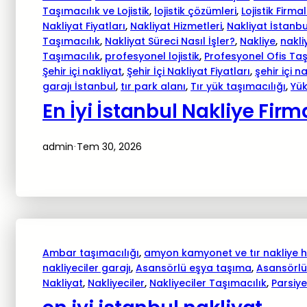
Taşımacılık ve Lojistik
, 
lojistik çözümleri
, 
Lojistik Firmal
Nakliyat Fiyatları
, 
Nakliyat Hizmetleri
, 
Nakliyat İstanbu
Taşımacılık
, 
Nakliyat Süreci Nasıl İşler?
, 
Nakliye
, 
nakli
Taşımacılık
, 
profesyonel lojistik
, 
Profesyonel Ofis Ta
Şehir içi nakliyat
, 
Şehir İçi Nakliyat Fiyatları
, 
şehir içi n
garajı İstanbul
, 
tır park alanı
, 
Tır yük taşımacılığı
, 
Yük
En İyi İstanbul Nakliye Firm
admin
Tem 30, 2026
·
Ambar taşımacılığı
, 
amyon kamyonet ve tır nakliye h
nakliyeciler garajı
, 
Asansörlü eşya taşıma
, 
Asansörlü
Nakliyat
, 
Nakliyeciler
, 
Nakliyeciler Taşımacılık
, 
Parsiye