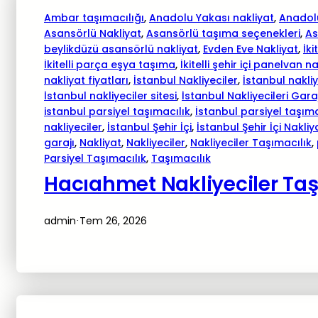
Ambar taşımacılığı
, 
Anadolu Yakası nakliyat
, 
Anadolu
Asansörlü Nakliyat
, 
Asansörlü taşıma seçenekleri
, 
As
beylikdüzü asansörlü nakliyat
, 
Evden Eve Nakliyat
, 
İki
İkitelli parça eşya taşıma
, 
İkitelli şehir içi panelvan n
nakliyat fiyatları
, 
İstanbul Nakliyeciler
, 
İstanbul nakliy
İstanbul nakliyeciler sitesi
, 
İstanbul Nakliyecileri Gara
istanbul parsiyel taşımacılık
, 
İstanbul parsiyel taşıma
nakliyeciler
, 
İstanbul Şehir İçi
, 
İstanbul Şehir İçi Nakliy
garajı
, 
Nakliyat
, 
Nakliyeciler
, 
Nakliyeciler Taşımacılık
, 
Parsiyel Taşımacılık
, 
Taşımacılık
Hacıahmet Nakliyeciler Taş
admin
Tem 26, 2026
·