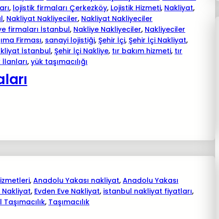
arı
, 
lojistik firmaları Çerkezköy
, 
Lojistik Hizmeti
, 
Nakliyat
, 
l
, 
Nakliyat Nakliyeciler
, 
Nakliyat Nakliyeciler
ye firmaları İstanbul
, 
Nakliye Nakliyeciler
, 
Nakliyeciler
şıma Firması
, 
sanayi lojistiği
, 
Şehir İçi
, 
Şehir İçi Nakliyat
, 
akliyat İstanbul
, 
Şehir İçi Nakliye
, 
tır bakım hizmeti
, 
tır
 İlanları
, 
yük taşımacılığı
aları
izmetleri
, 
Anadolu Yakası nakliyat
, 
Anadolu Yakası
 Nakliyat
, 
Evden Eve Nakliyat
, 
istanbul nakliyat fiyatları
, 
l Taşımacılık
, 
Taşımacılık