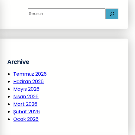
S
e
a
r
c
h
Archive
Temmuz 2026
Haziran 2026
Mayıs 2026
Nisan 2026
Mart 2026
Şubat 2026
Ocak 2026