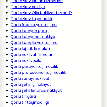
Çerkezköy lojistik hizmetleri
Çerkezköy nakliye
Çerkezköy Ofis Nakliyat Hizmeti?
Çerkezköy taşımacılık
Çorlu fabrika yük taşıma
Çorlu kamyon garajı
Çorlu kamyonet nakliye
Çorlu komple yük taşıma
Çorlu lojistik firmaları
Çorlu nakliyat firmaları
Çorlu nakliyeciler
Çorlu parsiyel taşımacılık
Çorlu profesyonel taşımacılık
Çorlu sanayi nakliyat
Çorlu şehir içi nakliyat
Çorlu şehirler arası nakliyat
Çorlu tır garajı
Çorlu tır taşımacılığı