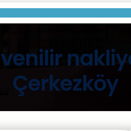
Ana Sayfa
Hakkımızda
Hizmetlerimiz
Sayfala
venilir nakliy
Çerkezköy