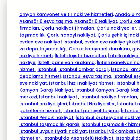
amyon kamyonet ve tır nakliye hizmetleri
, 
Anadolu Ya
Asansörlü eşya taşıma
, 
Asansörlü Nakliyat
, 
Çorlu ka
firmaları
, 
Çorlu nakliyat firmaları
, 
Çorlu nakliyeciler
, 
taşımacılık
, 
Çorlu sanayi nakliyat
, 
Çorlu şehir içi nakl
evden eve nakliyat İstanbul
, 
evden eve nakliye şirketl
ve depo taşımacılığı
, 
Gebze kamyonet durakları
, 
güv
nakliye hizmeti
, 
İkitelli lojistik hizmetleri
, 
İkitelli nakliye
nakliye
, 
İkitelli panelvan kiralama
, 
İkitelli panelvan na
hizmeti
, 
İstanbul
, 
İstanbul ambar garajı
, 
İstanbul am
depolama hizmeti
, 
İstanbul eşya taşıma
, 
İstanbul eş
eve nakliyat
, 
İstanbul hızlı nakliyat hizmeti
, 
İstanbul hı
Kamyon Garajı Nakliyat
, 
İstanbul Kamyon Garajı Nakl
merkezi
, 
İstanbul nakliyat.
, 
İstanbul nakliye firmaları
, 
İstanbul nakliye işleri
, 
İstanbul Nakliyeciler
, 
İstanbul n
paketleme hizmeti
, 
istanbul parsiyel taşıma
, 
İstanbul
İstanbul Pendik nakliyat
, 
İstanbul profesyonel nakliye
İstanbul taşımacılık garajı
, 
İstanbul taşımacılık hizme
İstanbul uygun fiyatlı nakliyat
, 
İstanbul yük ambarı
, 
İ
hizmetleri
, 
İstanbul’da Asansörlü Nakliyat
, 
İstanbul’da