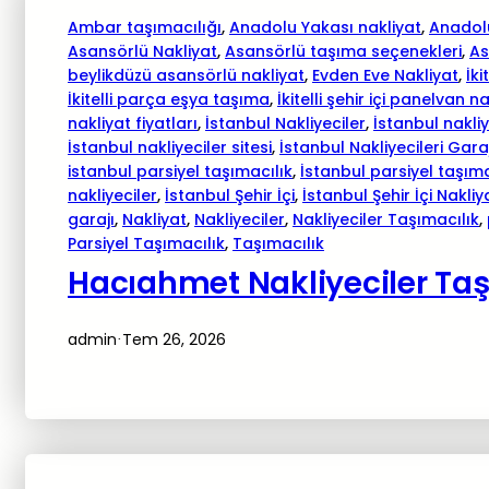
Ambar taşımacılığı
, 
Anadolu Yakası nakliyat
, 
Anadolu
Asansörlü Nakliyat
, 
Asansörlü taşıma seçenekleri
, 
As
beylikdüzü asansörlü nakliyat
, 
Evden Eve Nakliyat
, 
İki
İkitelli parça eşya taşıma
, 
İkitelli şehir içi panelvan n
nakliyat fiyatları
, 
İstanbul Nakliyeciler
, 
İstanbul nakliy
İstanbul nakliyeciler sitesi
, 
İstanbul Nakliyecileri Gara
istanbul parsiyel taşımacılık
, 
İstanbul parsiyel taşıma
nakliyeciler
, 
İstanbul Şehir İçi
, 
İstanbul Şehir İçi Nakliy
garajı
, 
Nakliyat
, 
Nakliyeciler
, 
Nakliyeciler Taşımacılık
, 
Parsiyel Taşımacılık
, 
Taşımacılık
Hacıahmet Nakliyeciler Taş
admin
Tem 26, 2026
·