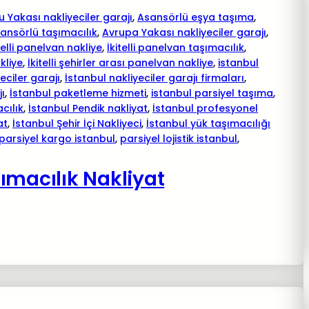
 Yakası nakliyeciler garajı
, 
Asansörlü eşya taşıma
, 
ansörlü taşımacılık
, 
Avrupa Yakası nakliyeciler garajı
, 
telli panelvan nakliye
, 
İkitelli panelvan taşımacılık
, 
akliye
, 
İkitelli şehirler arası panelvan nakliye
, 
istanbul
eciler garajı
, 
İstanbul nakliyeciler garajı firmaları
, 
jı
, 
İstanbul paketleme hizmeti
, 
istanbul parsiyel taşıma
, 
cılık
, 
İstanbul Pendik nakliyat
, 
İstanbul profesyonel
at
, 
İstanbul Şehir İçi Nakliyeci
, 
İstanbul yük taşımacılığı
parsiyel kargo istanbul
, 
parsiyel lojistik istanbul
, 
ımacılık Nakliyat