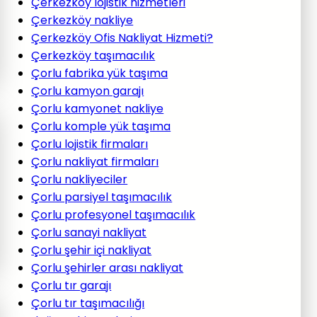
Çerkezköy lojistik hizmetleri
Çerkezköy nakliye
Çerkezköy Ofis Nakliyat Hizmeti?
Çerkezköy taşımacılık
Çorlu fabrika yük taşıma
Çorlu kamyon garajı
Çorlu kamyonet nakliye
Çorlu komple yük taşıma
Çorlu lojistik firmaları
Çorlu nakliyat firmaları
Çorlu nakliyeciler
Çorlu parsiyel taşımacılık
Çorlu profesyonel taşımacılık
Çorlu sanayi nakliyat
Çorlu şehir içi nakliyat
Çorlu şehirler arası nakliyat
Çorlu tır garajı
Çorlu tır taşımacılığı