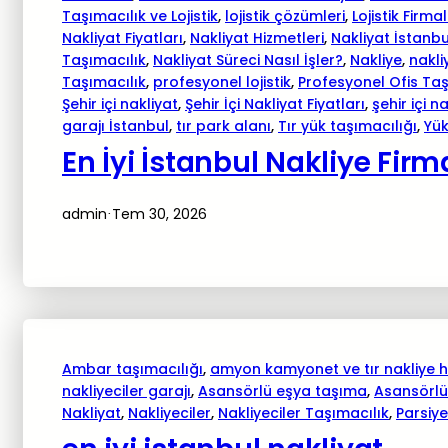
Taşımacılık ve Lojistik
, 
lojistik çözümleri
, 
Lojistik Firmal
Nakliyat Fiyatları
, 
Nakliyat Hizmetleri
, 
Nakliyat İstanbu
Taşımacılık
, 
Nakliyat Süreci Nasıl İşler?
, 
Nakliye
, 
nakli
Taşımacılık
, 
profesyonel lojistik
, 
Profesyonel Ofis Ta
Şehir içi nakliyat
, 
Şehir İçi Nakliyat Fiyatları
, 
şehir içi n
garajı İstanbul
, 
tır park alanı
, 
Tır yük taşımacılığı
, 
Yük
En İyi İstanbul Nakliye Firm
admin
Tem 30, 2026
·
Ambar taşımacılığı
, 
amyon kamyonet ve tır nakliye h
nakliyeciler garajı
, 
Asansörlü eşya taşıma
, 
Asansörlü
Nakliyat
, 
Nakliyeciler
, 
Nakliyeciler Taşımacılık
, 
Parsiye