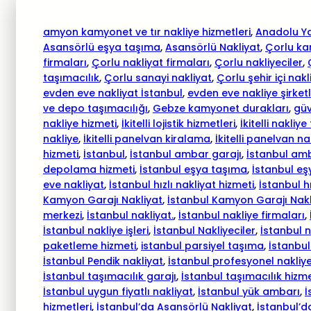
amyon kamyonet ve tır nakliye hizmetleri
, 
Anadolu Ya
Asansörlü eşya taşıma
, 
Asansörlü Nakliyat
, 
Çorlu ka
firmaları
, 
Çorlu nakliyat firmaları
, 
Çorlu nakliyeciler
, 
taşımacılık
, 
Çorlu sanayi nakliyat
, 
Çorlu şehir içi nakl
evden eve nakliyat İstanbul
, 
evden eve nakliye şirketl
ve depo taşımacılığı
, 
Gebze kamyonet durakları
, 
güv
nakliye hizmeti
, 
İkitelli lojistik hizmetleri
, 
İkitelli nakliye
nakliye
, 
İkitelli panelvan kiralama
, 
İkitelli panelvan na
hizmeti
, 
İstanbul
, 
İstanbul ambar garajı
, 
İstanbul am
depolama hizmeti
, 
İstanbul eşya taşıma
, 
İstanbul eş
eve nakliyat
, 
İstanbul hızlı nakliyat hizmeti
, 
İstanbul hı
Kamyon Garajı Nakliyat
, 
İstanbul Kamyon Garajı Nakl
merkezi
, 
İstanbul nakliyat.
, 
İstanbul nakliye firmaları
, 
İstanbul nakliye işleri
, 
İstanbul Nakliyeciler
, 
İstanbul n
paketleme hizmeti
, 
istanbul parsiyel taşıma
, 
İstanbul
İstanbul Pendik nakliyat
, 
İstanbul profesyonel nakliye
İstanbul taşımacılık garajı
, 
İstanbul taşımacılık hizme
İstanbul uygun fiyatlı nakliyat
, 
İstanbul yük ambarı
, 
İ
hizmetleri
, 
İstanbul’da Asansörlü Nakliyat
, 
İstanbul’da