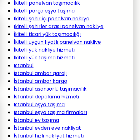
İkitelli panelvan taşımacılık
İkitelli parça eşya taşıma
İkitelli şehir içi panelvan nakliye
İkitelli şehirler arası panelvan nakliye
İkitelli ticari yük taşımacılığı
İkitelli uygun fiyatlı panelvan nakliye
İkitelli yük nakliye hizmeti
İkitelli yük taşıma hizmeti
İstanbul
İstanbul ambar garajı
İstanbul ambar kargo
İstanbul asansörlü taşımacılık
İstanbul depolama hizmeti
İstanbul eşya taşıma
İstanbul eşya taşıma firmaları
İstanbul ev taşıma
İstanbul evden eve nakliyat
İstanbul hızlı nakliyat hizmeti