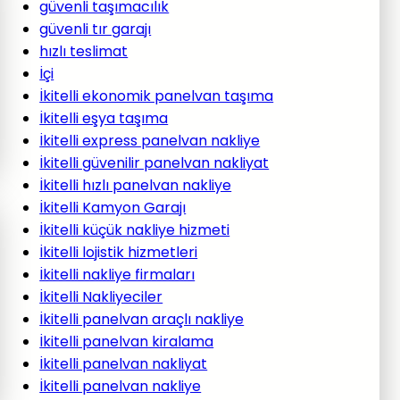
güvenli taşımacılık
güvenli tır garajı
hızlı teslimat
İçi
İkitelli ekonomik panelvan taşıma
İkitelli eşya taşıma
İkitelli express panelvan nakliye
İkitelli güvenilir panelvan nakliyat
İkitelli hızlı panelvan nakliye
İkitelli Kamyon Garajı
İkitelli küçük nakliye hizmeti
İkitelli lojistik hizmetleri
İkitelli nakliye firmaları
İkitelli Nakliyeciler
İkitelli panelvan araçlı nakliye
İkitelli panelvan kiralama
İkitelli panelvan nakliyat
İkitelli panelvan nakliye