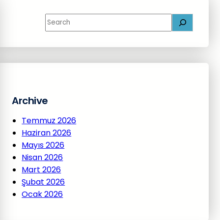
S
e
a
r
c
h
Archive
Temmuz 2026
Haziran 2026
Mayıs 2026
Nisan 2026
Mart 2026
Şubat 2026
Ocak 2026