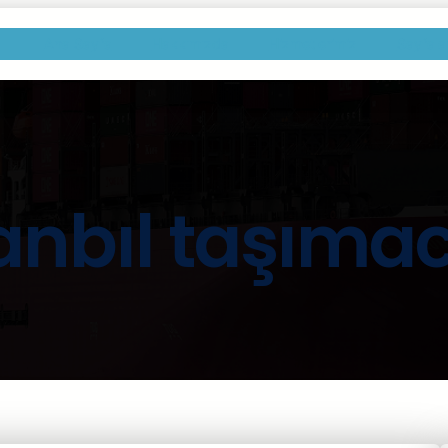
Ana Sayfa
Hakkımızda
Hizmetlerimiz
Sayfala
anbıl taşımac