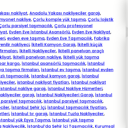
kası nakliyat
, 
Anadolu Yakası nakliyeciler garajı
, 
myonet nakliye
, 
Çorlu komple yük taşıma
, 
Çorlu lojistik
Çorlu parsiyel taşımacılık
, 
Çorlu profesyonel
iyat
, 
Evden Eve İstanbul Asansörlü
, 
Evden Eve Nakliyat
, 
eri
, 
evden eve taşıma
, 
Evden Eve Taşımacılık
, 
Fabrika
enilir nakliyeci
, 
İkitelli Kamyon Garajı
, 
İkitelli küçük
 firmaları
, 
İkitelli Nakliyeciler
, 
İkitelli panelvan araçlı
kliyat
, 
İkitelli panelvan nakliye
, 
İkitelli yük taşıma
bar kargo
, 
İstanbul asansörlü taşımacılık
, 
İstanbul
ya taşıma firmaları
, 
İstanbul ev taşıma
, 
İstanbul evden
zlı taşımacılık
, 
İstanbul kamyon garajı
, 
İstanbul
iyeciler
, 
istanbul nakliyat fiyatları
, 
İstanbul nakliyat
İstanbul nakliye garajı
, 
İstanbul Nakliye Hizmetleri
, 
akliyeciler garajı
, 
İstanbul Nakliyecileri Garajı
, 
İstanbul
 parsiyel taşımacılık
, 
istanbul parsiyel taşımacılık
, 
ciler
, 
İstanbul Şehir İçi
, 
İstanbul taşımacılık fiyatları
, 
tleri
, 
İstanbul tır garajı
, 
İstanbul Tuzla Nakliyeciler
, 
stanbul yük Eşya Taşıma
, 
İstanbul yük taşıma
 Nakliyecilik
, 
İstanbul’da Şehir İçi Taşımacılık
, 
Kurumsal