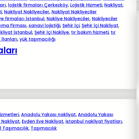
arı
, 
lojistik firmaları Çerkezköy
, 
Lojistik Hizmeti
, 
Nakliyat
, 
l
, 
Nakliyat Nakliyeciler
, 
Nakliyat Nakliyeciler
ye firmaları İstanbul
, 
Nakliye Nakliyeciler
, 
Nakliyeciler
şıma Firması
, 
sanayi lojistiği
, 
Şehir İçi
, 
Şehir İçi Nakliyat
, 
akliyat İstanbul
, 
Şehir İçi Nakliye
, 
tır bakım hizmeti
, 
tır
 İlanları
, 
yük taşımacılığı
aları
izmetleri
, 
Anadolu Yakası nakliyat
, 
Anadolu Yakası
 Nakliyat
, 
Evden Eve Nakliyat
, 
istanbul nakliyat fiyatları
, 
l Taşımacılık
, 
Taşımacılık