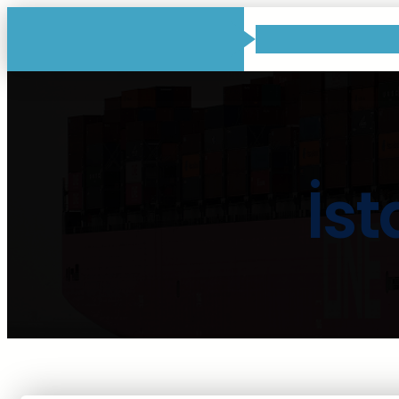
İçeriğe
geç
İst